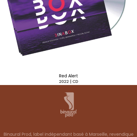
Red Alert
|
2022
CD
Binaural Prod, label indépendant basé à Marseille, revendique