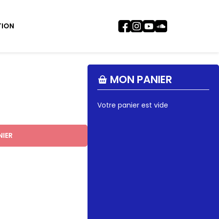
TION
MON PANIER
Votre panier est vide
NIER