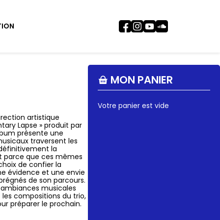
TION
MON PANIER
Votre panier est vide
irection artistique
ntary Lapse » produit par
album présente une
musicaux traversent les
définitivement la
 et parce que ces mêmes
choix de confier la
 une évidence et une envie
prégnés de son parcours.
es ambiances musicales
 les compositions du trio,
ur préparer le prochain.