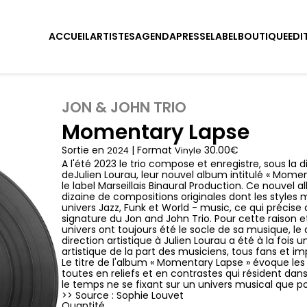
ACCUEIL
ARTISTES
AGENDA
PRESSE
LABEL
BOUTIQUE
EDI
JON & JOHN TRIO
Momentary Lapse
Sortie en
| Format
30.00€
2024
Vinyle
A l'été 2023 le trio compose et enregistre, sous la d
deJulien Lourau, leur nouvel album intitulé « Mome
le label Marseillais Binaural Production. Ce nouvel 
dizaine de compositions originales dont les styles 
univers Jazz, Funk et World - music, ce qui précise 
signature du Jon and John Trio. Pour cette raison
univers ont toujours été le socle de sa musique, le 
direction artistique à Julien Lourau a été à la fois
artistique de la part des musiciens, tous fans et im
Le titre de l'album « Momentary Lapse » évoque l
toutes en reliefs et en contrastes qui résident dans
le temps ne se fixant sur un univers musical que po
>> Source : Sophie Louvet
Quantité